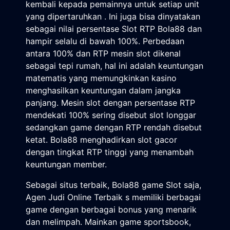
kembali kepada pemainnya untuk setiap unit
yang dipertaruhkan . Ini juga bisa dinyatakan
sebagai nilai persentase Slot RTP Bola88 dan
hampir selalu di bawah 100%. Perbedaan
antara 100% dan RTP mesin slot dikenal
sebagai tepi rumah, hal ini adalah keuntungan
matematis yang memungkinkan kasino
menghasilkan keuntungan dalam jangka
panjang. Mesin slot dengan persentase RTP
mendekati 100% sering disebut slot longgar
sedangkan game dengan RTP rendah disebut
ketat. Bola88 menghadirkan slot gacor
dengan tingkat RTP tinggi yang menambah
keuntungan member.
Sebagai situs terbaik, Bola88 game Slot saja,
Agen Judi Online Terbaik s memiliki berbagai
game dengan berbagai bonus yang menarik
dan melimpah. Mainkan game sportsbook,