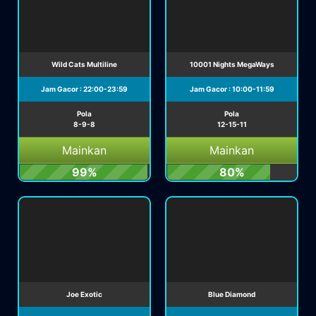
Wild Cats Multiline
10001 Nights MegaWays
Jam Gacor : 22:00-23:59
Jam Gacor : 10:00-11:59
Pola
Pola
8-9-8
12-15-11
Mainkan
Mainkan
99%
80%
Joe Exotic
Blue Diamond