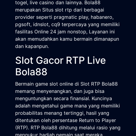
togel, live casino dan lainnya. Bola88
merupakan Situs slot rtp dari berbagai
provider seperti pragmatic play, habanero,
pgsoft, idnslot, cq9 terpercaya yang memiliki
fasilitas Online 24 jam nonstop, Layanan ini
akan memudahkan kamu bermain dimanapun
dan kapanpun.
Slot Gacor RTP Live
Bola88
Bermain game slot online di Slot RTP Bola88
memang menyenangkan, dan juga bisa
menguntungkan secara finansial. Kuncinya
adalah mengetahui game mana yang memiliki
probabilitas menang tertinggi, hasil yang
ditentukan oleh persentase Return to Player
(RTP). RTP Bola88 dihitung melalui rasio yang
mengukur hadiah pemain saat mereka