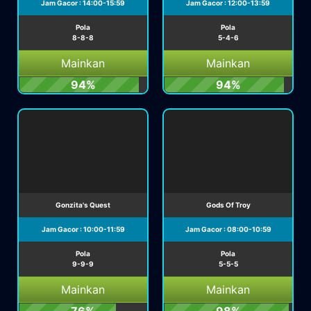
Jam Gacor : 14:00-15:59
Jam Gacor : 12:00-13:59
Pola
Pola
8-8-8
5-4-6
Mainkan
Mainkan
94%
94%
Gonzita's Quest
Gods Of Troy
Jam Gacor : 10:00-11:59
Jam Gacor : 08:00-10:59
Pola
Pola
9-9-9
5-5-5
Mainkan
Mainkan