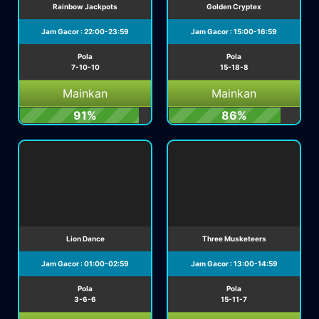
Rainbow Jackpots
Golden Cryptex
Jam Gacor : 22:00-23:59
Jam Gacor : 15:00-16:59
Pola
Pola
7-10-10
15-18-8
Mainkan
Mainkan
91%
86%
Lion Dance
Three Musketeers
Jam Gacor : 01:00-02:59
Jam Gacor : 13:00-14:59
Pola
Pola
3-6-6
15-11-7