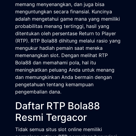
memang menyenangkan, dan juga bisa
menguntungkan secara finansial. Kuncinya
adalah mengetahui game mana yang memiliki
probabilitas menang tertinggi, hasil yang
ditentukan oleh persentase Return to Player
(RTP). RTP Bola88 dihitung melalui rasio yang
mengukur hadiah pemain saat mereka
memenangkan slot. Dengan melihat RTP
Bola88 dan memahami pola, hal itu
meningkatkan peluang Anda untuk menang
dan memungkinkan Anda bermain dengan
pengetahuan tentang kemampuan
pengembalian dana.
Daftar RTP Bola88
Resmi Tergacor
Tidak semua situs slot online memiliki