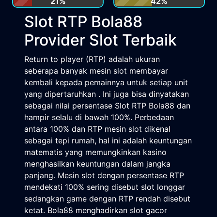
21%
42%
Slot RTP Bola88
Provider Slot Terbaik
Return to player (RTP) adalah ukuran
seberapa banyak mesin slot membayar
kembali kepada pemainnya untuk setiap unit
yang dipertaruhkan . Ini juga bisa dinyatakan
sebagai nilai persentase Slot RTP Bola88 dan
hampir selalu di bawah 100%. Perbedaan
antara 100% dan RTP mesin slot dikenal
sebagai tepi rumah, hal ini adalah keuntungan
matematis yang memungkinkan kasino
menghasilkan keuntungan dalam jangka
panjang. Mesin slot dengan persentase RTP
mendekati 100% sering disebut slot longgar
sedangkan game dengan RTP rendah disebut
ketat. Bola88 menghadirkan slot gacor