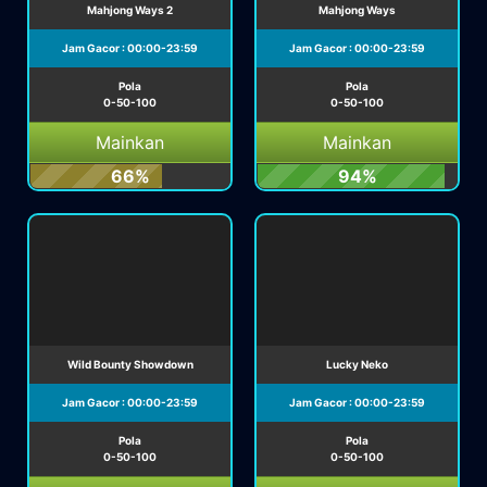
Mahjong Ways 2
Mahjong Ways
Jam Gacor : 00:00-23:59
Jam Gacor : 00:00-23:59
Pola
Pola
0-50-100
0-50-100
Mainkan
Mainkan
66%
94%
Wild Bounty Showdown
Lucky Neko
Jam Gacor : 00:00-23:59
Jam Gacor : 00:00-23:59
Pola
Pola
0-50-100
0-50-100