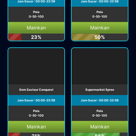
Jam Gacor : 00:00-23:59
Jam Gacor : 00:00-23:59
Pola
Pola
0-50-100
0-50-100
Mainkan
Mainkan
23%
50%
Gem Saviour Conquest
Supermarket Spree
Jam Gacor : 00:00-23:59
Jam Gacor : 00:00-23:59
Pola
Pola
0-50-100
0-50-100
Mainkan
Mainkan