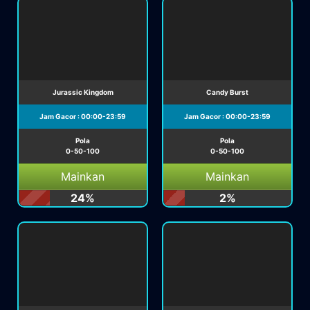
Jurassic Kingdom
Candy Burst
Jam Gacor : 00:00-23:59
Jam Gacor : 00:00-23:59
Pola
Pola
0-50-100
0-50-100
Mainkan
Mainkan
24%
2%