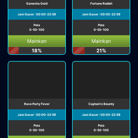
Ganesha Gold
Fortune Rabbit
Jam Gacor : 00:00-23:59
Jam Gacor : 00:00-23:59
Pola
Pola
0-50-100
0-50-100
Mainkan
Mainkan
18%
21%
Rave Party Fever
Captain's Bounty
Jam Gacor : 00:00-23:59
Jam Gacor : 00:00-23:59
Pola
Pola
0-50-100
0-50-100