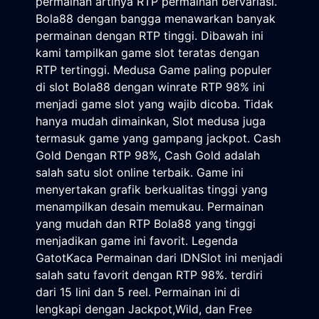
permainan artinya RTP permainan bervariasi.
Bola88 dengan bangga menawarkan banyak
permainan dengan RTP tinggi. Dibawah ini
kami tampilkan game slot teratas dengan
RTP tertinggi. Medusa Game paling populer
di slot Bola88 dengan winrate RTP 98% ini
menjadi game slot yang wajib dicoba. Tidak
hanya mudah dimainkan, Slot medusa juga
termasuk game yang gampang jackpot. Cash
Gold Dengan RTP 98%, Cash Gold adalah
salah satu slot online terbaik. Game ini
menyertakan grafik berkualitas tinggi yang
menampilkan desain memukau. Permainan
yang mudah dan RTP Bola88 yang tinggi
menjadikan game ini favorit. Legenda
GatotKaca Permainan dari IDNSlot ini menjadi
salah satu favorit dengan RTP 98%. terdiri
dari 15 lini dan 5 reel. Permainan ini di
lengkapi dengan Jackpot,Wild, dan Free