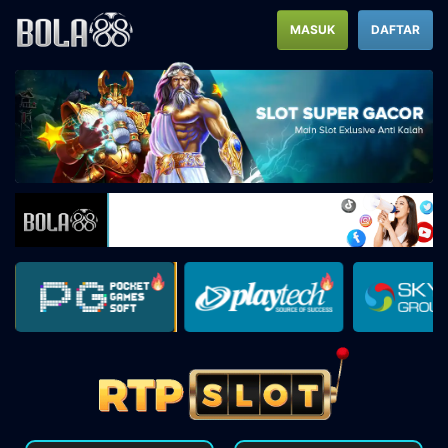
MASUK
DAFTAR