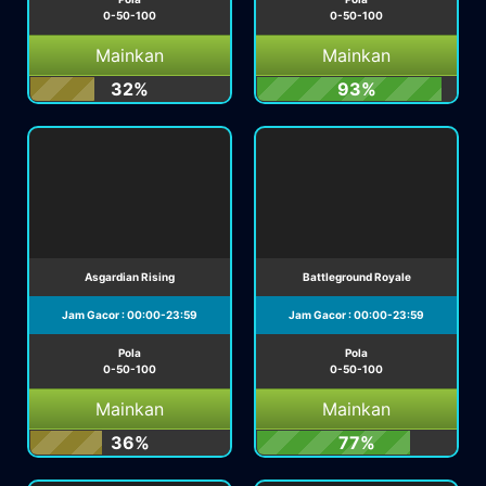
0-50-100
0-50-100
Mainkan
Mainkan
32%
93%
Asgardian Rising
Battleground Royale
Jam Gacor : 00:00-23:59
Jam Gacor : 00:00-23:59
Pola
Pola
0-50-100
0-50-100
Mainkan
Mainkan
36%
77%