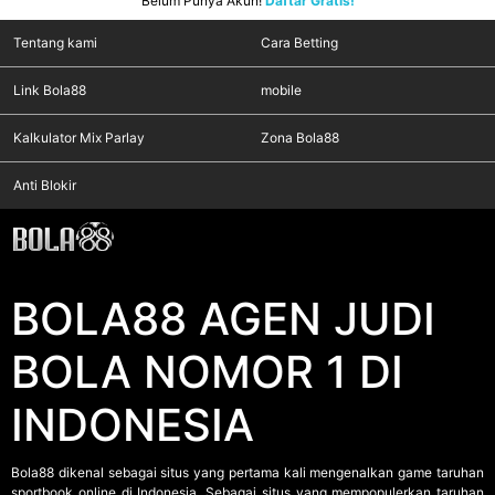
Belum Punya Akun!
Daftar Gratis!
Tentang kami
Cara Betting
Link Bola88
mobile
Kalkulator Mix Parlay
Zona Bola88
Anti Blokir
BOLA88 AGEN JUDI
BOLA NOMOR 1 DI
INDONESIA
Bola88
dikenal sebagai situs yang pertama kali mengenalkan game taruhan
sportbook online di Indonesia. Sebagai situs yang mempopulerkan taruhan