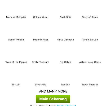
Medusa Multiplier
Golden Wisnu
Cash Spin
Glory of Rome
God of Wealth
Phoenix Rises
Harta Ganesha
Tahun Baruan
Tales of the Piggies
Pirate Treasure
Big Catch
Aztec Lucky Gems
Sir Loin
Sirkus Gila
Top Gun
Egypt Pharaoh
AND MANY MORE
Main Sekarang