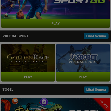
PLAY
VIRTUAL SPORT
Lihat Semua
PLAY
PLAY
TOGEL
Lihat Semua
PROMO