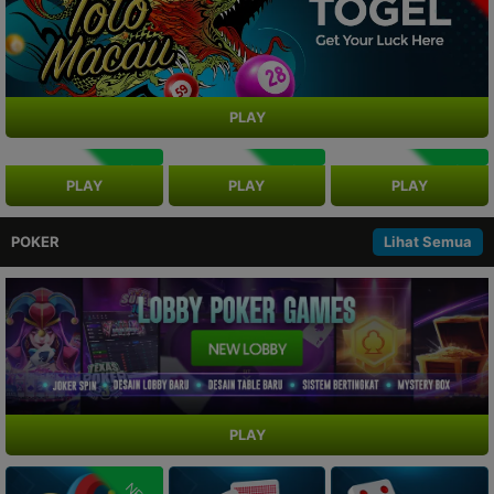
PLAY
NEW
NEW
NEW
PLAY
PLAY
PLAY
POKER
Lihat Semua
PLAY