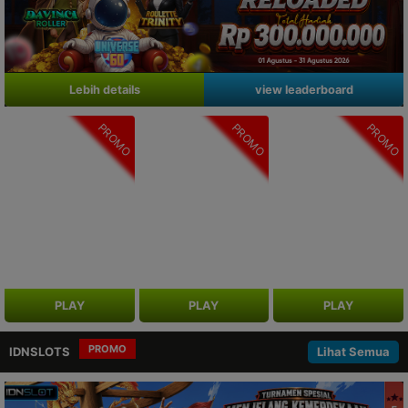
Lebih details
view leaderboard
PROMO
PROMO
PROMO
PLAY
PLAY
PLAY
PROMO
IDNSLOTS
Lihat Semua