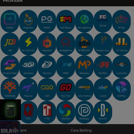
PROVIDER
FaChai
IDNSlot
Pragmatic
PGSoft
Slot Mania
Microgaming
PP Pop
JDB
Habanero
Spadegaming
PP 98% RTP
Penguin King
Jili Gaming
No Limit City
Stream N Spin
5g Games
Playtech
GMW
Manaplay
FastSpin
Luckysafe
YGGDRASIL
Playstar
CQ9
Play N Go
Joker Gaming
Live22
ClotPlay
Red Tiger
RTG
TTG
Skywind
Gameplay
Betsoft
Tentang kami
Cara Betting