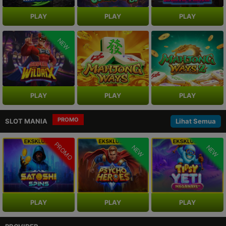
PLAY
PLAY
PLAY
NEW
PLAY
PLAY
PLAY
PROMO
SLOT MANIA
Lihat Semua
PROMO
NEW
NEW
PLAY
PLAY
PLAY